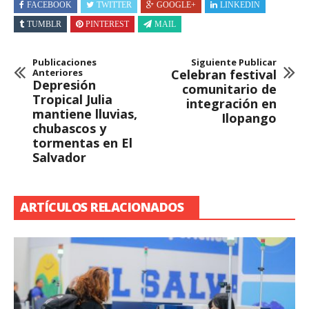
FACEBOOK
TWITTER
GOOGLE+
LINKEDIN
TUMBLR
PINTEREST
MAIL
Publicaciones
Siguiente Publicar
Anteriores
Celebran festival
Depresión
comunitario de
Tropical Julia
integración en
mantiene lluvias,
Ilopango
chubascos y
tormentas en El
Salvador
ARTÍCULOS RELACIONADOS