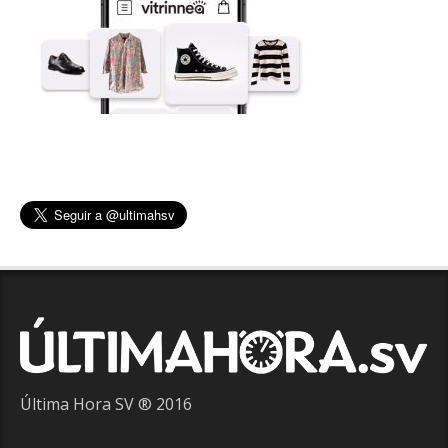
Última Hora SV ® 2016