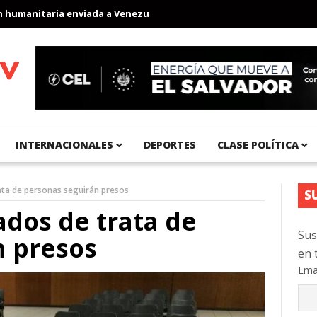
manitaria enviada a Venezuela
Aeropuerto Internacional del Pací
INTERNACIONALES
DEPORTES
CLASE POLÍTICA
ta de personas seguirán presos
S
dos de trata de
Sus
n presos
en 
Ema