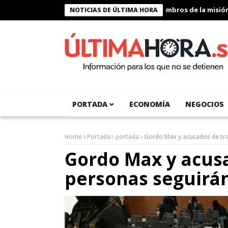
Presidente Bukele condecora a miembros de la misión hu
NOTICIAS DE ÚLTIMA HORA
PORTADA
ECONOMÍA
NEGOCIOS
Home
Portada
portada
Gordo Max y acusados de tra
Gordo Max y acusa
personas seguirá