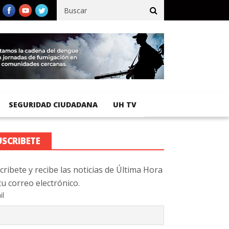
fico registra 92 % de avance en obras de terracería
Aeropuerto 
SEGURIDAD CIUDADANA
UH TV
USCRIBETE
cribete y recibe las noticias de Última Hora
tu correo electrónico.
il