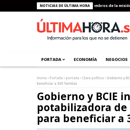
Presidente Bukele condecora a miembros de la misión hum
NOTICIAS DE ÚLTIMA HORA
PORTADA
ECONOMÍA
NEGOCIOS
Home
Portada
portada
Clase política
Gobierno y BC
beneficiar a 300 familias
Gobierno y BCIE i
potabilizadora de
para beneficiar a 