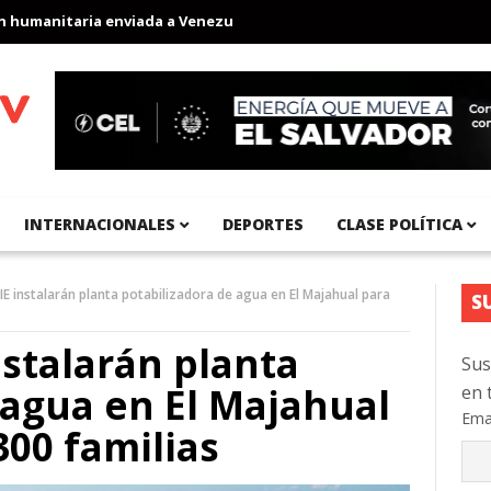
anitaria enviada a Venezuela
Aeropuerto Internacional del Pací
INTERNACIONALES
DEPORTES
CLASE POLÍTICA
IE instalarán planta potabilizadora de agua en El Majahual para
S
nstalarán planta
Sus
 agua en El Majahual
en 
Ema
300 familias