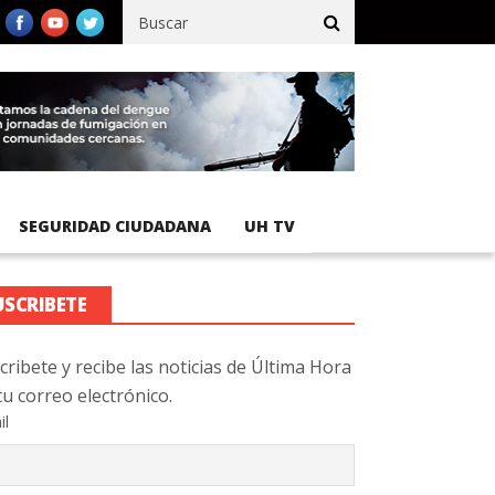
fico registra 92 % de avance en obras de terracería
Aeropuerto I
SEGURIDAD CIUDADANA
UH TV
USCRIBETE
cribete y recibe las noticias de Última Hora
tu correo electrónico.
il