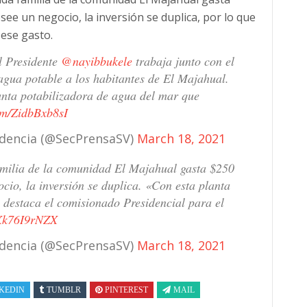
see un negocio, la inversión se duplica, por lo que
 ese gasto.
l Presidente
@nayibbukele
trabaja junto con el
agua potable a los habitantes de El Majahual.
anta potabilizadora de agua del mar que
com/ZidbBxb8sI
sidencia (@SecPrensaSV)
March 18, 2021
amilia de la comunidad El Majahual gasta $250
cio, la inversión se duplica. «Con esta planta
, destaca el comisionado Presidencial para el
/Xk76I9rNZX
sidencia (@SecPrensaSV)
March 18, 2021
KEDIN
TUMBLR
PINTEREST
MAIL