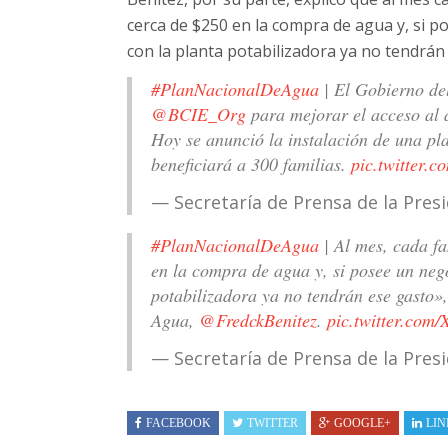
cerca de $250 en la compra de agua y, si po
con la planta potabilizadora ya no tendrán
#PlanNacionalDeAgua
| El Gobierno de
@BCIE_Org
para mejorar el acceso al 
Hoy se anunció la instalación de una pl
beneficiará a 300 familias.
pic.twitter.
— Secretaría de Prensa de la Pre
#PlanNacionalDeAgua
| Al mes, cada f
en la compra de agua y, si posee un nego
potabilizadora ya no tendrán ese gasto»
Agua,
@FredckBenitez
.
pic.twitter.com
— Secretaría de Prensa de la Pre
FACEBOOK
TWITTER
GOOGLE+
LIN