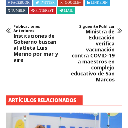
FACEBOOK
TWITTER
GOOGLE+
LINKEDIN
TUMBLR
PINTEREST
MAIL
Publicaciones
Siguiente Publicar
Anteriores
Ministra de
Instituciones de
Educación
Gobierno buscan
verifica
al atleta Luis
vacunación
Merino por mar y
contra COVID-19
aire
a maestros en
complejo
educativo de San
Marcos
ARTÍCULOS RELACIONADOS