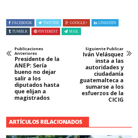
FACEBOOK
TWITTER
GOOGLE+
LINKEDIN
TUMBLR
PINTEREST
MAIL
Publicaciones
Siguiente Publicar
Anteriores
Iván Velásquez
Presidente de la
insta a las
ANEP: Sería
autoridades y
bueno no dejar
ciudadanía
salir a los
guatemalteca a
diputados hasta
sumarse a los
que elijan a
esfuerzos de la
magistrados
CICIG
ARTÍCULOS RELACIONADOS