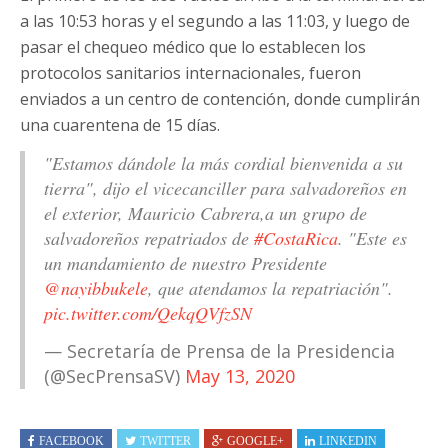
a las 10:53 horas y el segundo a las 11:03, y luego de
pasar el chequeo médico que lo establecen los
protocolos sanitarios internacionales, fueron
enviados a un centro de contención, donde cumplirán
una cuarentena de 15 días.
"Estamos dándole la más cordial bienvenida a su
tierra", dijo el vicecanciller para salvadoreños en
el exterior, Mauricio Cabrera,a un grupo de
salvadoreños repatriados de
#CostaRica
. "Este es
un mandamiento de nuestro Presidente
@nayibbukele
, que atendamos la repatriación".
pic.twitter.com/QekqQVfzSN
— Secretaría de Prensa de la Presidencia
(@SecPrensaSV)
May 13, 2020
FACEBOOK
TWITTER
GOOGLE+
LINKEDIN