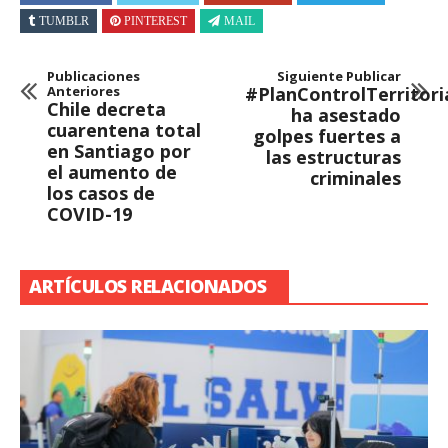
TUMBLR
PINTEREST
MAIL
Publicaciones
Siguiente Publicar
Anteriores
#PlanControlTerritori
Chile decreta
ha asestado
cuarentena total
golpes fuertes a
en Santiago por
las estructuras
el aumento de
criminales
los casos de
COVID-19
ARTÍCULOS RELACIONADOS