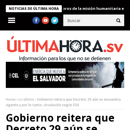
te Bukele condecora a miembros de la misión humanitaria enviada 
NOTICIAS DE ÚLTIMA HORA
Home
Lo último
Gobierno reitera que Decreto 29 aún se encuentra
vigente y por lo tanto, circulación según DUI
Gobierno reitera que
Decreto 29 aún se