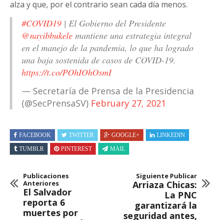
alza y que, por el contrario sean cada día menos.
#COVID19
| El Gobierno del Presidente
@nayibbukele
mantiene una estrategia integral
en el manejo de la pandemia, lo que ha logrado
una baja sostenida de casos de COVID-19.
https://t.co/POhIOhOsmI
— Secretaría de Prensa de la Presidencia
(@SecPrensaSV)
February 27, 2021
FACEBOOK
TWITTER
GOOGLE+
LINKEDIN
TUMBLR
PINTEREST
MAIL
Publicaciones
Siguiente Publicar
Anteriores
Arriaza Chicas:
El Salvador
La PNC
reporta 6
garantizará la
muertes por
seguridad antes,