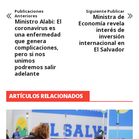
Publicaciones
Siguiente Publicar
Anteriores
Ministra de
Ministro Alabi: El
Economía revela
coronavirus es
interés de
una enfermedad
inversión
que genera
internacional en
complicaciones,
El Salvador
pero si nos
unimos
podremos salir
adelante
ARTÍCULOS RELACIONADOS