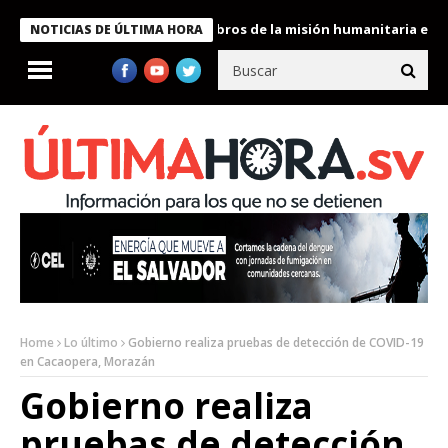
te Bukele condecora a miembros de la misión humanitaria enviada
NOTICIAS DE ÚLTIMA HORA
Home
Lo último
Gobierno realiza pruebas de detección de COVID-19
en Cacaopera, Morazán
Gobierno realiza
pruebas de detección