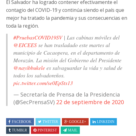
El Salvador ha logrado contener efectivamente el
contagio del COVID-19 y continúa siendo el país que
mejor ha tratado la pandemia y sus consecuencias en
toda la región.
#PruebasCOVID19SV
| Las cabinas móviles del
@EICEES
se han trasladado este martes al
municipio de Cacaopera, en el departamento de
Morazán. La misión del Gobierno del Presidente
@nayibbukele
es salvaguardar la vida y salud de
todos los salvadoreños.
pic.twitter.com/se0EpSts13
— Secretaría de Prensa de la Presidencia
(@SecPrensaSV)
22 de septiembre de 2020
FACEBOOK
TWITTER
GOOGLE+
LINKEDIN
TUMBLR
PINTEREST
MAIL