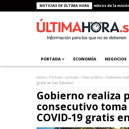
Presidente Bukele condecora a miembros de la misión hum
NOTICIAS DE ÚLTIMA HORA
PORTADA
ECONOMÍA
NEGOCIOS
Home
Portada
portada
Clase política
Gobierno real
gratis en San Salvador
Gobierno realiza 
consecutivo toma
COVID-19 gratis e