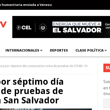
anitaria enviada a Venezuela
Aeropuerto Internacional del Pací
INTERNACIONALES
DEPORTES
CLASE POLÍTICA
iza por séptimo día consecutivo toma de pruebas de COVID-19
S
por séptimo día
Sus
 de pruebas de
en 
Ema
n San Salvador