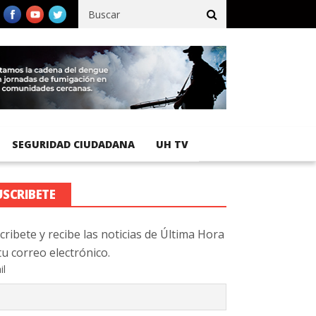
fico registra 92 % de avance en obras de terracería
Aeropuerto 
SEGURIDAD CIUDADANA
UH TV
USCRIBETE
cribete y recibe las noticias de Última Hora
tu correo electrónico.
il