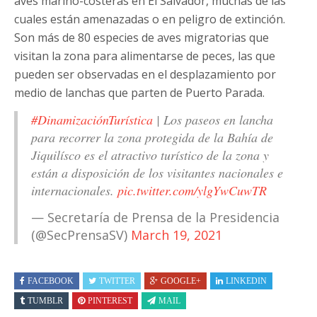
aves marino-costeras en El Salvador, muchas de las
cuales están amenazadas o en peligro de extinción.
Son más de 80 especies de aves migratorias que
visitan la zona para alimentarse de peces, las que
pueden ser observadas en el desplazamiento por
medio de lanchas que parten de Puerto Parada.
#DinamizaciónTurística
| Los paseos en lancha
para recorrer la zona protegida de la Bahía de
Jiquilísco es el atractivo turístico de la zona y
están a disposición de los visitantes nacionales e
internacionales.
pic.twitter.com/ylgYwCuwTR
— Secretaría de Prensa de la Presidencia
(@SecPrensaSV)
March 19, 2021
FACEBOOK
TWITTER
GOOGLE+
LINKEDIN
TUMBLR
PINTEREST
MAIL