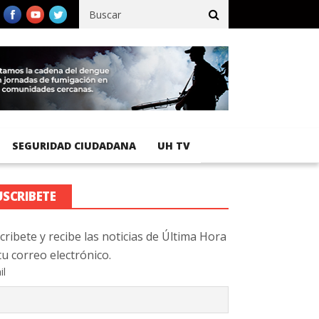
fico registra 92 % de avance en obras de terracería
Aeropuerto I
SEGURIDAD CIUDADANA
UH TV
USCRIBETE
cribete y recibe las noticias de Última Hora
tu correo electrónico.
il