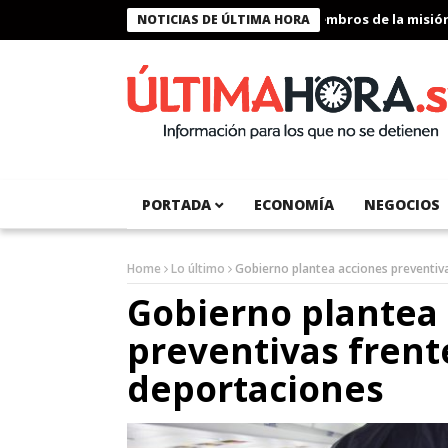
Presidente Bukele condecora a miembros de la misión hum
NOTICIAS DE ÚLTIMA HORA
PORTADA
ECONOMÍA
NEGOCIOS
Home
Lo último
Gobierno plantea acciones preventiva
Gobierno plantea
preventivas frent
deportaciones