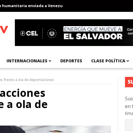
anitaria enviada a Venezuela
Aeropuerto Internacional del Pací
INTERNACIONALES
DEPORTES
CLASE POLÍTICA
s frente a ola de deportaciones
S
 acciones
Sus
e a ola de
en 
Ema