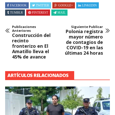
FACEBOOK
TWITTER
GOOGLE+
LINKEDIN
TUMBLR
PINTEREST
MAIL
Publicaciones
Siguiente Publicar
Anteriores
Polonia registra
Construcción del
mayor número
recinto
de contagios de
fronterizo en El
COVID-19 en las
Amatillo lleva el
últimas 24 horas
45% de avance
ARTÍCULOS RELACIONADOS