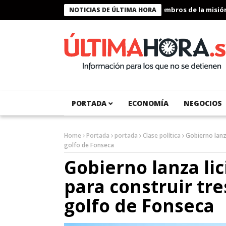
Presidente Bukele condecora a miembros de la misión hu
NOTICIAS DE ÚLTIMA HORA
PORTADA
ECONOMÍA
NEGOCIOS
Home
Portada
portada
Clase política
Gobierno lanza
golfo de Fonseca
Gobierno lanza lic
para construir tre
golfo de Fonseca