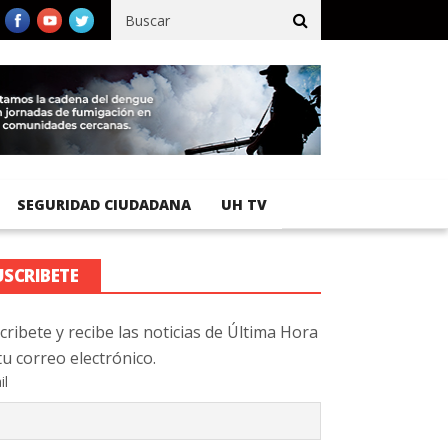
ífico registra 92 % de avance en obras de terracería
Aeropuerto
SEGURIDAD CIUDADANA
UH TV
USCRIBETE
cribete y recibe las noticias de Última Hora
tu correo electrónico.
il