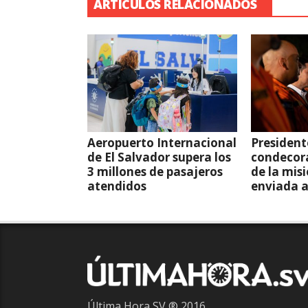
ARTÍCULOS RELACIONADOS
Aeropuerto Internacional
President
de El Salvador supera los
condecor
3 millones de pasajeros
de la mis
atendidos
enviada 
Última Hora SV ® 2016