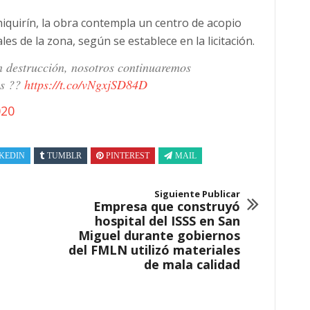
iquirín, la obra contempla un centro de acopio
es de la zona, según se establece en la licitación.
n destrucción, nosotros continuaremos
os ??
https://t.co/vNgxjSD84D
020
KEDIN
TUMBLR
PINTEREST
MAIL
Siguiente Publicar
Empresa que construyó
hospital del ISSS en San
Miguel durante gobiernos
del FMLN utilizó materiales
de mala calidad