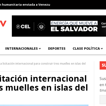
manitaria enviada a Venezuela
Aeropuerto Internacional del Pac
INTERNACIONALES
DEPORTES
CLASE POLÍTICA
 licitación internacional para construir tres muelles en islas del
S
itación internacional
Sus
s muelles en islas del
en 
Ema