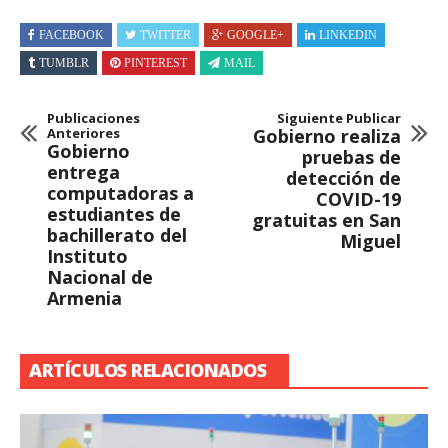
FACEBOOK
TWITTER
GOOGLE+
LINKEDIN
TUMBLR
PINTEREST
MAIL
Publicaciones
Siguiente Publicar
Anteriores
Gobierno realiza
Gobierno
pruebas de
entrega
detección de
computadoras a
COVID-19
estudiantes de
gratuitas en San
bachillerato del
Miguel
Instituto
Nacional de
Armenia
ARTÍCULOS RELACIONADOS