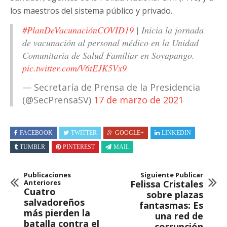
los maestros del sistema público y privado.
#PlanDeVacunaciónCOVID19
| Inicia la jornada
de vacunación al personal médico en la Unidad
Comunitaria de Salud Familiar en Soyapango.
pic.twitter.com/V6tEJK5Vx9
— Secretaría de Prensa de la Presidencia
(@SecPrensaSV)
17 de marzo de 2021
FACEBOOK
TWITTER
GOOGLE+
LINKEDIN
TUMBLR
PINTEREST
MAIL
Publicaciones
Siguiente Publicar
Anteriores
Felissa Cristales
Cuatro
sobre plazas
salvadoreños
fantasmas: Es
más pierden la
una red de
batalla contra el
corrupción