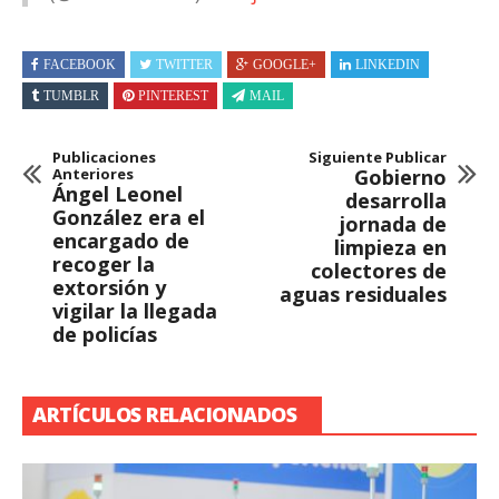
FACEBOOK
TWITTER
GOOGLE+
LINKEDIN
TUMBLR
PINTEREST
MAIL
Publicaciones
Siguiente Publicar
Anteriores
Gobierno
Ángel Leonel
desarrolla
González era el
jornada de
encargado de
limpieza en
recoger la
colectores de
extorsión y
aguas residuales
vigilar la llegada
de policías
ARTÍCULOS RELACIONADOS