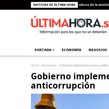
Presidente Bukele condecora a miembros de la misión huma
NOTICIAS DE ÚLTIMA HORA
PORTADA
ECONOMÍA
NEGOCIOS
Home
Nacionales
Gobierno implementa nueva política
Gobierno impleme
anticorrupción