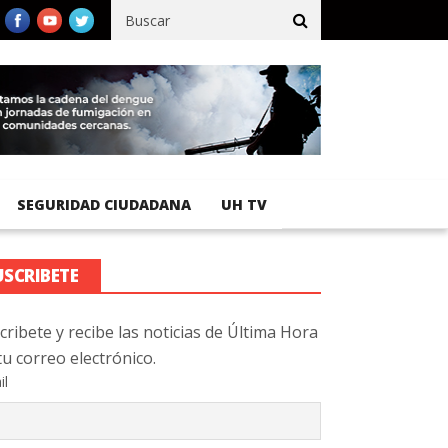
ico registra 92 % de avance en obras de terracería
Aeropuerto In
SEGURIDAD CIUDADANA
UH TV
USCRIBETE
cribete y recibe las noticias de Última Hora
tu correo electrónico.
il