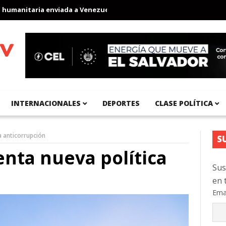
nitaria enviada a Venezuela
Aeropuerto Internacional del Pacíf
INTERNACIONALES
DEPORTES
CLASE POLÍTICA
 anticorrupción
S
nta nueva política
Sus
en 
Ema