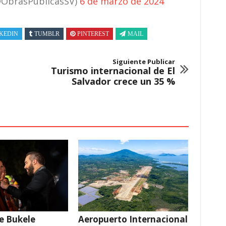
(@ObrasPublicasSV)
6 de marzo de 2024
KEDIN
TUMBLR
PINTEREST
MAIL
Siguiente Publicar
Turismo internacional de El
Salvador crece un 35 %
e Bukele
Aeropuerto Internacional