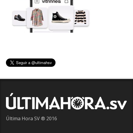
Última Hora SV ® 2016