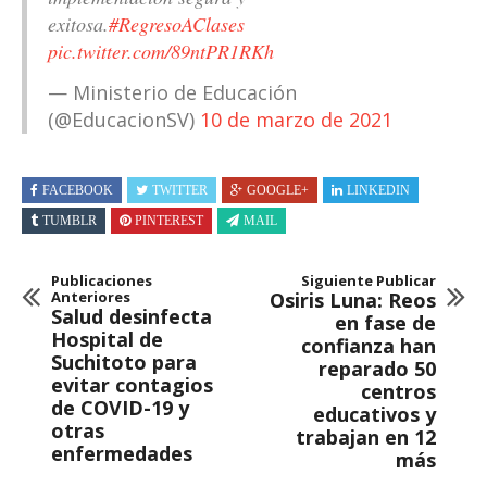
exitosa.
#RegresoAClases
pic.twitter.com/89ntPR1RKh
— Ministerio de Educación
(@EducacionSV)
10 de marzo de 2021
FACEBOOK
TWITTER
GOOGLE+
LINKEDIN
TUMBLR
PINTEREST
MAIL
Publicaciones
Siguiente Publicar
Anteriores
Osiris Luna: Reos
Salud desinfecta
en fase de
Hospital de
confianza han
Suchitoto para
reparado 50
evitar contagios
centros
de COVID-19 y
educativos y
otras
trabajan en 12
enfermedades
más