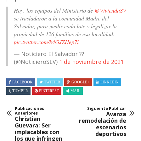
Hoy, los equipos del Ministerio de
@ViviendaSV
se trasladaron a la comunidad Madre del
Salvador, para medir cada lote y legalizar la
propiedad de 126 familias de esa localidad.
pic.twitter.com/b4GJZHep7i
— Noticiero El Salvador ??
(@NoticieroSLV)
1 de noviembre de 2021
FACEBOOK
TWITTER
GOOGLE+
LINKEDIN
TUMBLR
PINTEREST
MAIL
Publicaciones
Siguiente Publicar
Anteriores
Avanza
Christian
remodelación de
Guevara: Ser
escenarios
implacables con
deportivos
los que infringen