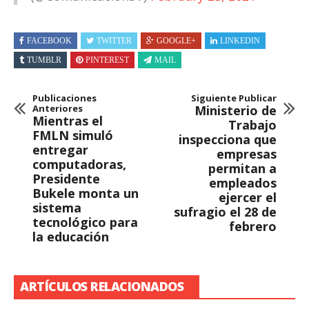
FACEBOOK
TWITTER
GOOGLE+
LINKEDIN
TUMBLR
PINTEREST
MAIL
Publicaciones
Siguiente Publicar
Anteriores
Ministerio de
Mientras el
Trabajo
FMLN simuló
inspecciona que
entregar
empresas
computadoras,
permitan a
Presidente
empleados
Bukele monta un
ejercer el
sistema
sufragio el 28 de
tecnológico para
febrero
la educación
ARTÍCULOS RELACIONADOS