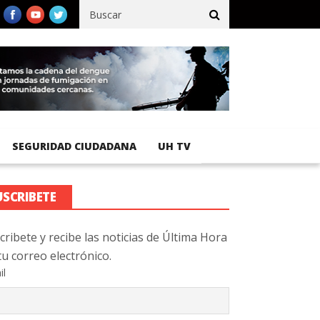
fico registra 92 % de avance en obras de terracería
Aeropuerto 
SEGURIDAD CIUDADANA
UH TV
USCRIBETE
cribete y recibe las noticias de Última Hora
tu correo electrónico.
il