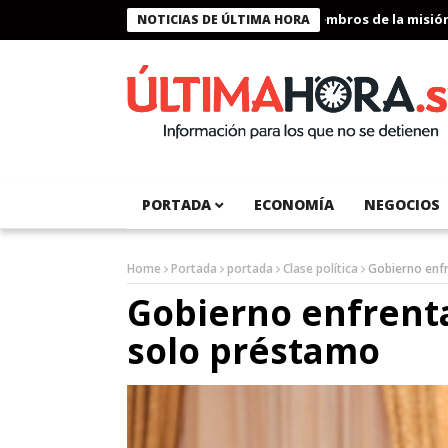
Presidente Bukele condecora a miembros de la misión hu
NOTICIAS DE ÚLTIMA HORA
PORTADA
ECONOMÍA
NEGOCIOS
Home
Portada
portada
Clase política
Gobierno enfr
Gobierno enfrenta
solo préstamo