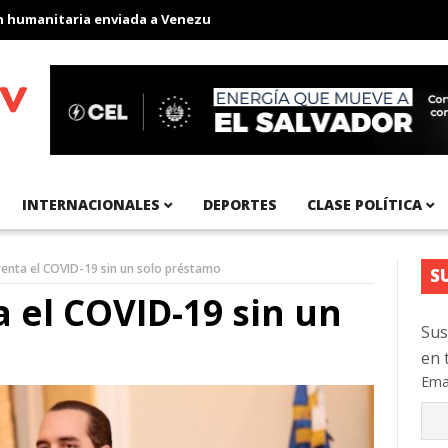
manitaria enviada a Venezuela
Aeropuerto Internacional del Pací
INTERNACIONALES
DEPORTES
CLASE POLÍTICA
enta el COVID-19 sin un solo préstamo
S
 el COVID-19 sin un
Sus
en 
Ema