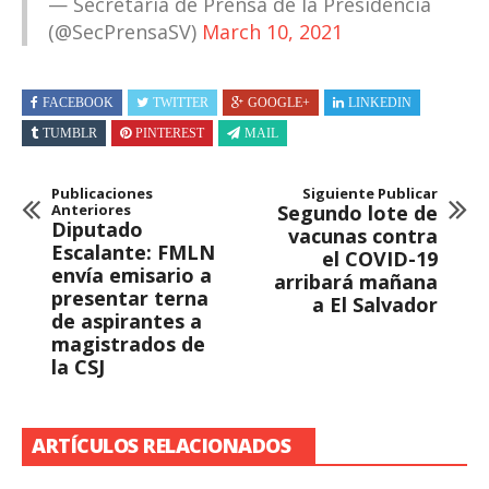
— Secretaría de Prensa de la Presidencia
(@SecPrensaSV)
March 10, 2021
FACEBOOK
TWITTER
GOOGLE+
LINKEDIN
TUMBLR
PINTEREST
MAIL
Publicaciones
Siguiente Publicar
Anteriores
Segundo lote de
Diputado
vacunas contra
Escalante: FMLN
el COVID-19
envía emisario a
arribará mañana
presentar terna
a El Salvador
de aspirantes a
magistrados de
la CSJ
ARTÍCULOS RELACIONADOS