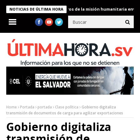
 Bukele condecora a miembros de la misión humanitaria enviada a
NOTICIAS DE ÚLTIMA HORA
Home
Portada
portada
Clase política
Gobierno digitaliza
transmisión de documentos de carga para agilizar exportaciones
Gobierno digitaliza
transmisión de