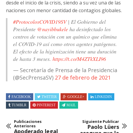
desde el inicio de la crisis, siendo a su vez una de las
naciones con menor cantidad de contagios globales.
#ProtocolosCOVID19SV
| El Gobierno del
Presidente
@nayibbukele
ha desinfectado los
centros de votación con un químico que elimina
el COVID-19 así como otros agentes patógenos.
El efecto de la higienización tiene una duración
de hasta 3 meses.
https://t.co/M4ZTkXLI96
— Secretaría de Prensa de la Presidencia
(@SecPrensaSV)
27 de febrero de 2021
FACEBOOK
TWITTER
GOOGLE+
LINKEDIN
TUMBLR
PINTEREST
MAIL
Publicaciones
Siguiente Publicar
Anteriores
Paolo Lüers
Apoderado legal