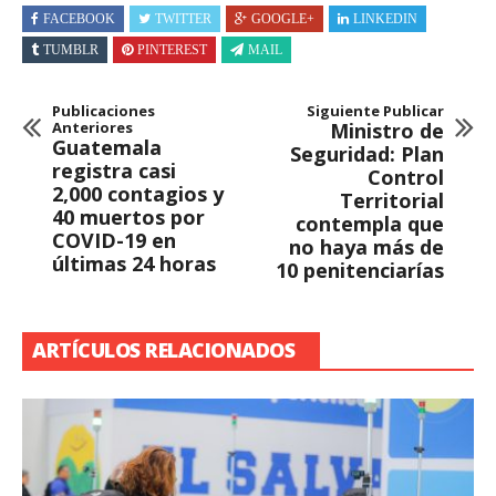
FACEBOOK
TWITTER
GOOGLE+
LINKEDIN
TUMBLR
PINTEREST
MAIL
Publicaciones
Siguiente Publicar
Anteriores
Ministro de
Guatemala
Seguridad: Plan
registra casi
Control
2,000 contagios y
Territorial
40 muertos por
contempla que
COVID-19 en
no haya más de
últimas 24 horas
10 penitenciarías
ARTÍCULOS RELACIONADOS