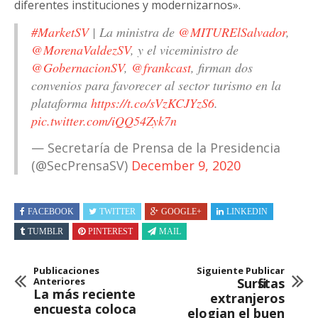
diferentes instituciones y modernizarnos».
#MarketSV
| La ministra de
@MITURElSalvador
,
@MorenaValdezSV
, y el viceministro de
@GobernacionSV
,
@frankcast
, firman dos
convenios para favorecer al sector turismo en la
plataforma
https://t.co/sVzKCJYzS6
.
pic.twitter.com/iQQ54Zyk7n
— Secretaría de Prensa de la Presidencia
(@SecPrensaSV)
December 9, 2020
FACEBOOK
TWITTER
GOOGLE+
LINKEDIN
TUMBLR
PINTEREST
MAIL
Publicaciones
Siguiente Publicar
Anteriores
Surfistas
La más reciente
extranjeros
encuesta coloca
elogian el buen