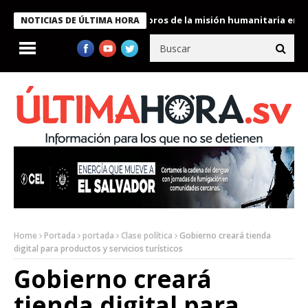
te Bukele condecora a miembros de la misión humanitaria enviada 
NOTICIAS DE ÚLTIMA HORA
Home
Portada
portada
Clase política
Gobierno creará tienda
digital para productos y servicios turísticos
Gobierno creará
tienda digital para