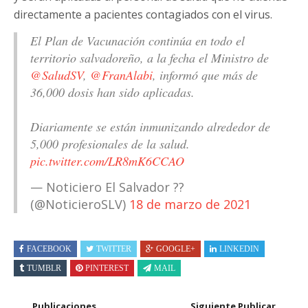
directamente a pacientes contagiados con el virus.
El Plan de Vacunación continúa en todo el
territorio salvadoreño, a la fecha el Ministro de
@SaludSV
,
@FranAlabi
, informó que más de
36,000 dosis han sido aplicadas.
Diariamente se están inmunizando alrededor de
5,000 profesionales de la salud.
pic.twitter.com/LR8mK6CCAO
— Noticiero El Salvador ??
(@NoticieroSLV)
18 de marzo de 2021
FACEBOOK
TWITTER
GOOGLE+
LINKEDIN
TUMBLR
PINTEREST
MAIL
Publicaciones
Siguiente Publicar