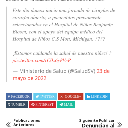
Este día damos inicio una jornada de cirugías de
corazón abierto, a pacientitos previamente
seleccionados en el Hospital de Niños Benjamín
Bloom, con el apoyo del equipo médico del
Hospital de Niños C.S Mott, Michigan. ????
¡Estamos cuidando la salud de nuestra niñez! ?
pic.twitter.com/rC0x6y8VeP
— Ministerio de Salud (@SaludSV)
23 de
mayo de 2022
FACEBOOK
TWITTER
GOOGLE+
LINKEDIN
TUMBLR
PINTEREST
MAIL
Publicaciones
Siguiente Publicar
Anteriores
Denuncian al