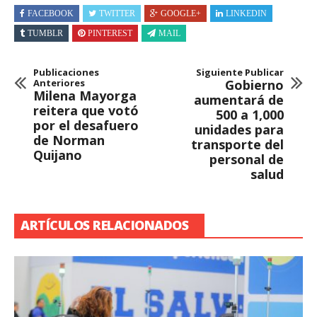
FACEBOOK
TWITTER
GOOGLE+
LINKEDIN
TUMBLR
PINTEREST
MAIL
Publicaciones
Siguiente Publicar
Anteriores
Gobierno
Milena Mayorga
aumentará de
reitera que votó
500 a 1,000
por el desafuero
unidades para
de Norman
transporte del
Quijano
personal de
salud
ARTÍCULOS RELACIONADOS