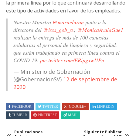
la primera línea por lo que continuará desarrollando
este tipo de actividades en favor de los empleados.
Nuestro Ministro
@marioduran
junto a la
directora del
@isss_gob_sv
,
@MonicaAyalaGue1
realizan la entrega de más de 100 canastas
solidarias al personal de limpieza y seguridad,
que están trabajando en primera línea contra el
COVID-19.
pic.twitter.com/ERipgxwUPn
— Ministerio de Gobernación
(@GobernacionSV)
12 de septiembre de
2020
FACEBOOK
TWITTER
GOOGLE+
LINKEDIN
TUMBLR
PINTEREST
MAIL
Publicaciones
Siguiente Publicar