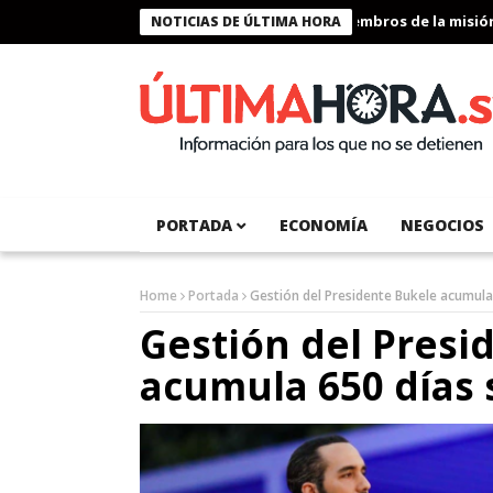
Presidente Bukele condecora a miembros de la misión hum
NOTICIAS DE ÚLTIMA HORA
PORTADA
ECONOMÍA
NEGOCIOS
Home
Portada
Gestión del Presidente Bukele acumula
Gestión del Presi
acumula 650 días 