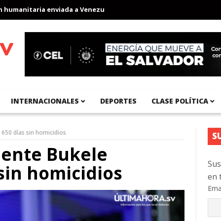
anitaria enviada a Venezuela
Aeropuerto Internacional del Pací
INTERNACIONALES
DEPORTES
CLASE POLÍTICA
 650 días sin homicidios
S
dente Bukele
Sus
sin homicidios
en 
Ema