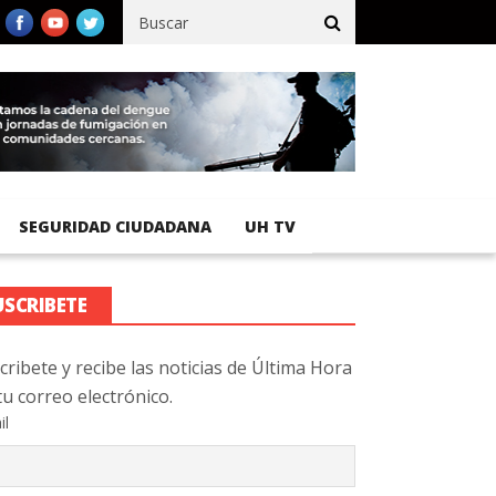
fico registra 92 % de avance en obras de terracería
Aeropuerto I
SEGURIDAD CIUDADANA
UH TV
USCRIBETE
cribete y recibe las noticias de Última Hora
tu correo electrónico.
il