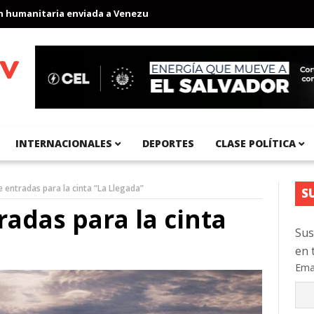
nitaria enviada a Venezuela
Aeropuerto Internacional del Pacíf
INTERNACIONALES
DEPORTES
CLASE POLÍTICA
 entradas para la cinta “La Llegada”
S
adas para la cinta
Sus
en 
Ema