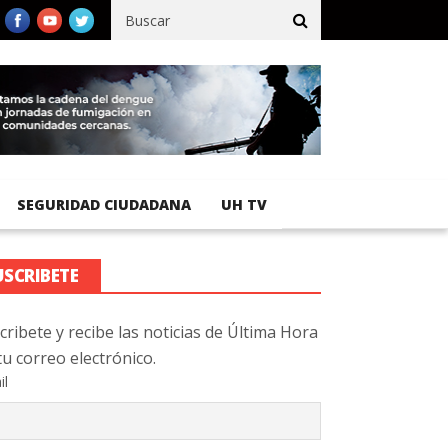
ico registra 92 % de avance en obras de terracería
Aeropuerto In
SEGURIDAD CIUDADANA
UH TV
USCRIBETE
cribete y recibe las noticias de Última Hora
tu correo electrónico.
il