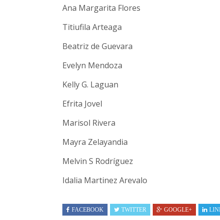
Ana Margarita Flores
Titiufila Arteaga
Beatriz de Guevara
Evelyn Mendoza
Kelly G. Laguan
Efrita Jovel
Marisol Rivera
Mayra Zelayandia
Melvin S Rodríguez
Idalia Martinez Arevalo
FACEBOOK
TWITTER
GOOGLE+
LIN