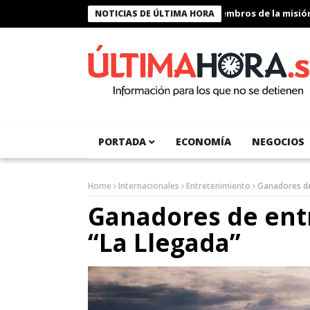
Presidente Bukele condecora a miembros de la misión huma
NOTICIAS DE ÚLTIMA HORA
PORTADA
ECONOMÍA
NEGOCIOS
Home
Internacionales
Entretenimiento
Ganadores de
Ganadores de entr
“La Llegada”