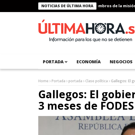
Presidente Bukele condecora a miembros de la misión hu
NOTICIAS DE ÚLTIMA HORA
PORTADA
ECONOMÍA
NEGOCIOS
Home
Portada
portada
Clase política
Gallegos: El 
Gallegos: El gobi
3 meses de FODES