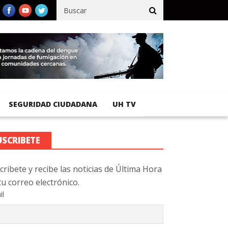
ífico registra 92 % de avance en obras de terracería
Aeropuerto 
SEGURIDAD CIUDADANA
UH TV
USCRIBETE
cribete y recibe las noticias de Última Hora
tu correo electrónico.
il