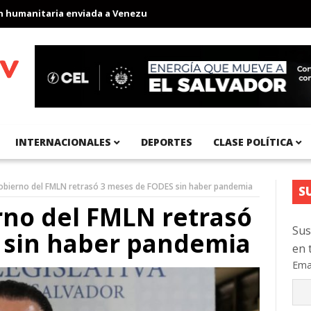
manitaria enviada a Venezuela
Aeropuerto Internacional del Pac
INTERNACIONALES
DEPORTES
CLASE POLÍTICA
gobierno del FMLN retrasó 3 meses de FODES sin haber pandemia
S
erno del FMLN retrasó
Sus
 sin haber pandemia
en 
Ema