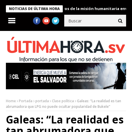
 Bukele condecora a miembros de la misión humanitaria enviada a
NOTICIAS DE ÚLTIMA HORA
Home
Portada
portada
Clase política
Galeas: “La realidad es tan
abrumadora que LPG no puede ocultar popularidad de Bukele”
Galeas: “La realidad es
tan abrumadora que