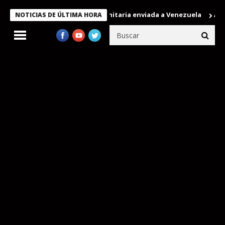
mbros de la misión humanitaria enviada a Venezuela
Aeropuerto
NOTICIAS DE ÚLTIMA HORA