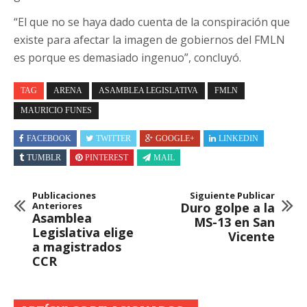
“El que no se haya dado cuenta de la conspiración que
existe para afectar la imagen de gobiernos del FMLN
es porque es demasiado ingenuo”, concluyó.
TAG
ARENA
ASAMBLEA LEGISLATIVA
FMLN
MAURICIO FUNES
FACEBOOK
TWITTER
GOOGLE+
LINKEDIN
TUMBLR
PINTEREST
MAIL
Publicaciones
Siguiente Publicar
Anteriores
Duro golpe a la
Asamblea
MS-13 en San
Legislativa elige
Vicente
a magistrados
CCR