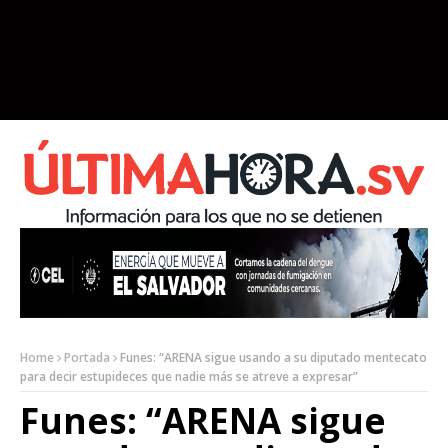
Home
Portada
Funes: “ARENA sigue usando a su diputado mentecato
para decir estupideces que nadie más se atreve a expresar”
Funes: “ARENA sigue