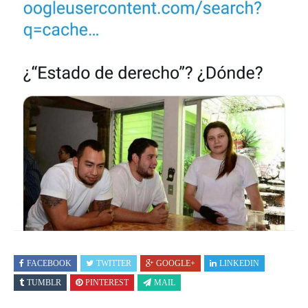
FACEBOOK
TWITTER
GOOGLE+
LINKEDIN
TUMBLR
PINTEREST
MAIL