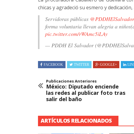
chicas y agradeció su esmero y dedicación,
Servidoras públicas
@PDDHElSalvador
forma voluntaria llevan alegria a niños(
pic.twitter.com/rWAmc5iLAy
— PDDH El Salvador (@PDDHElSalva
FACEBOOK
TWITTER
GOOGLE+
LIN
Publicaciones Anteriores
México: Diputado enciende
las redes al publicar foto tras
salir del baño
ARTÍCULOS RELACIONADOS