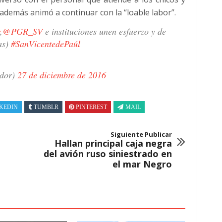
 además animó a continuar con la “loable labor”.
,
@PGR_SV
e instituciones unen esfuerzo y de
as)
#SanVicentedePaúl
dor)
27 de diciembre de 2016
KEDIN
TUMBLR
PINTEREST
MAIL
Siguiente Publicar
Hallan principal caja negra
del avión ruso siniestrado en
el mar Negro