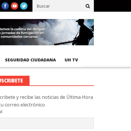
ico registra 92 % de avance en obras de terracería
Aeropuerto In
SEGURIDAD CIUDADANA
UH TV
USCRIBETE
cribete y recibe las noticias de Última Hora
tu correo electrónico.
il