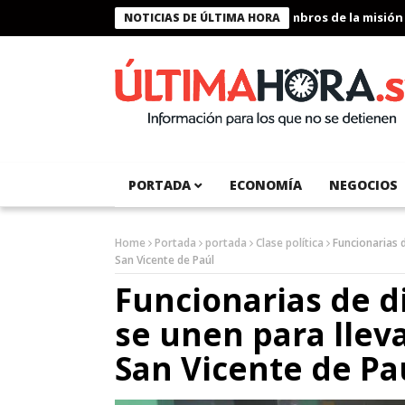
Presidente Bukele condecora a miembros de la misión huma
NOTICIAS DE ÚLTIMA HORA
PORTADA
ECONOMÍA
NEGOCIOS
Home
Portada
portada
Clase política
Funcionarias d
San Vicente de Paúl
Funcionarias de di
se unen para lleva
San Vicente de Pa