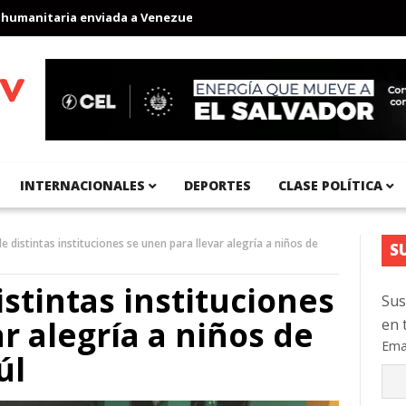
nitaria enviada a Venezuela
Aeropuerto Internacional del Pacíf
INTERNACIONALES
DEPORTES
CLASE POLÍTICA
e distintas instituciones se unen para llevar alegría a niños de
S
stintas instituciones
Sus
r alegría a niños de
en 
Ema
úl