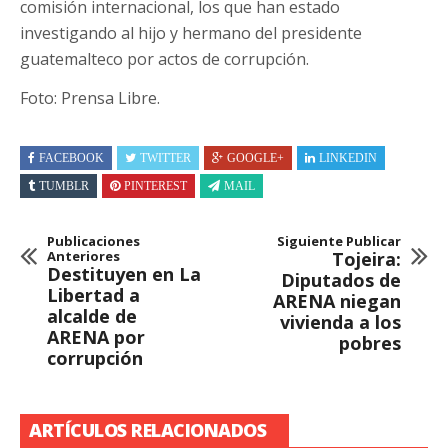
comisión internacional, los que han estado
investigando al hijo y hermano del presidente
guatemalteco por actos de corrupción.
Foto: Prensa Libre.
FACEBOOK
TWITTER
GOOGLE+
LINKEDIN
TUMBLR
PINTEREST
MAIL
Publicaciones
Siguiente Publicar
Anteriores
Tojeira:
Destituyen en La
Diputados de
Libertad a
ARENA niegan
alcalde de
vivienda a los
ARENA por
pobres
corrupción
ARTÍCULOS RELACIONADOS