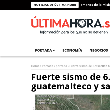
Presidente Bukele condecora a miembros de la misión h
NOTICIAS DE ÚLTIMA HORA
PORTADA
ECONOMÍA
NEGOCIOS
Home
Portada
portada
Fuerte sismo de 6.9 sacude 
Fuerte sismo de 6.
guatemalteco y s