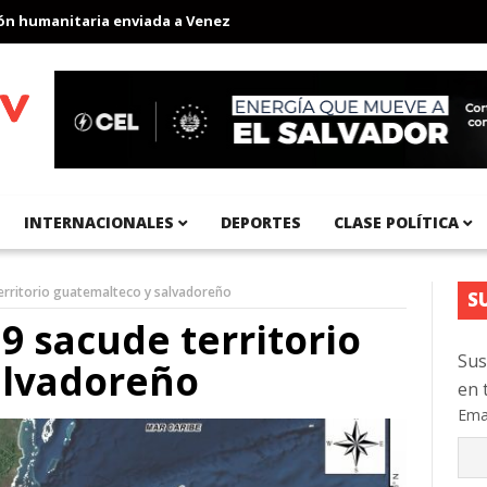
umanitaria enviada a Venezuela
Aeropuerto Internacional del Pa
INTERNACIONALES
DEPORTES
CLASE POLÍTICA
territorio guatemalteco y salvadoreño
S
9 sacude territorio
Sus
alvadoreño
en 
Ema