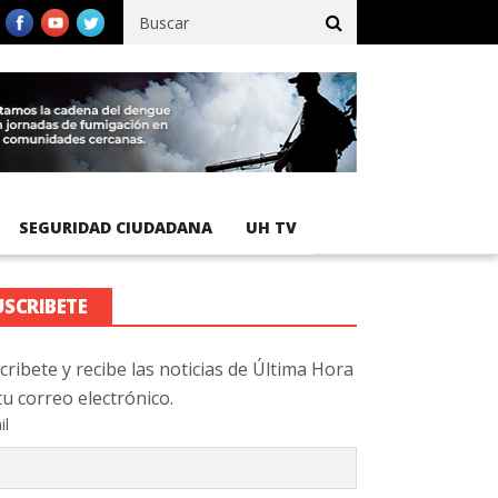
cífico registra 92 % de avance en obras de terracería
Aeropuert
SEGURIDAD CIUDADANA
UH TV
USCRIBETE
cribete y recibe las noticias de Última Hora
tu correo electrónico.
il