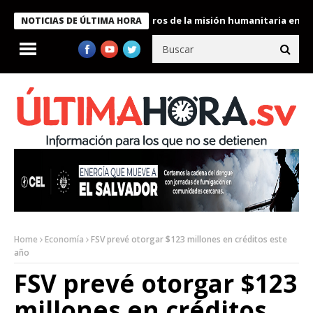
e Bukele condecora a miembros de la misión humanitaria enviada 
NOTICIAS DE ÚLTIMA HORA
Home
Economía
FSV prevé otorgar $123 millones en créditos este
año
FSV prevé otorgar $123
millones en créditos