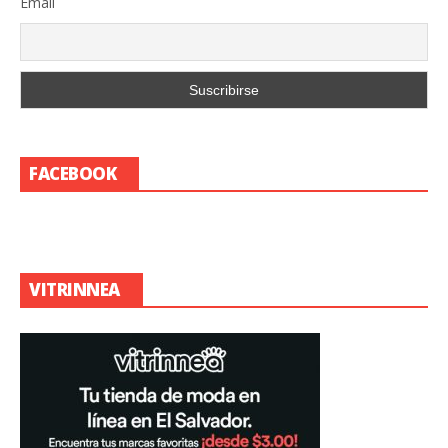
Email
FACEBOOK
VITRINNEA