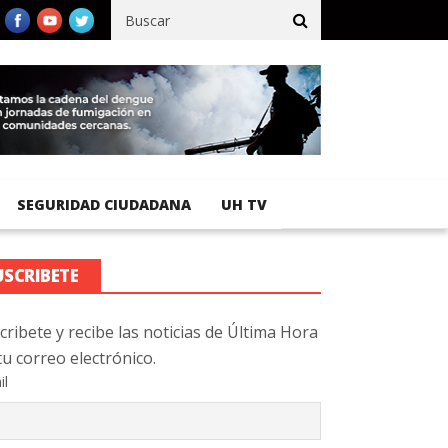
o registra 92 % de avance en obras de terracería
Aeropuerto Int
SEGURIDAD CIUDADANA
UH TV
USCRIBETE
cribete y recibe las noticias de Última Hora
tu correo electrónico.
il