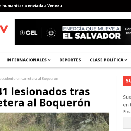
itaria enviada a Venezuela
Aeropuerto Internacional del Pacífic
INTERNACIONALES
DEPORTES
CLASE POLÍTICA
accidente en carretera al Boquerón
S
1 lesionados tras
Sus
etera al Boquerón
en 
Ema