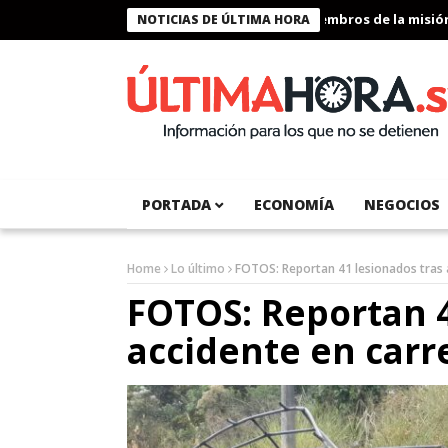
Presidente Bukele condecora a miembros de la misión human
NOTICIAS DE ÚLTIMA HORA
PORTADA
ECONOMÍA
NEGOCIOS
Home
Lo último
FOTOS: Reportan 41 lesionados tras 
FOTOS: Reportan 4
accidente en carr