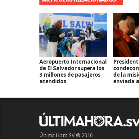
Aeropuerto Internacional
President
de El Salvador supera los
condecor
3 millones de pasajeros
de la mis
atendidos
enviada 
Última Hora SV ® 2016