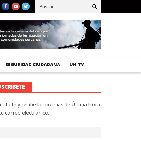
egistra 92 % de avance en obras de terracería
Aeropuerto Interna
SEGURIDAD CIUDADANA
UH TV
USCRIBETE
cribete y recibe las noticias de Última Hora
tu correo electrónico.
il