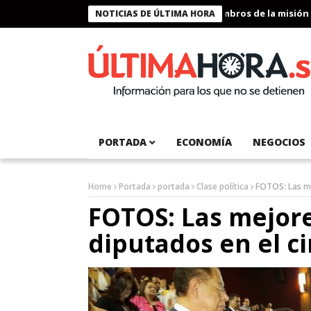
Presidente Bukele condecora a miembros de la misión humanitar
NOTICIAS DE ÚLTIMA HORA
PORTADA
ECONOMÍA
NEGOCIOS
Home
Portada
portada
Clase política
FOTOS: Las me
FOTOS: Las mejor
diputados en el c