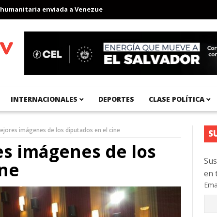
ia enviada a Venezuela
Aeropuerto Internacional del Pacífico r
INTERNACIONALES
DEPORTES
CLASE POLÍTICA
jores imágenes de los diputados en el cine
S
es imágenes de los
Sus
ine
en 
Ema