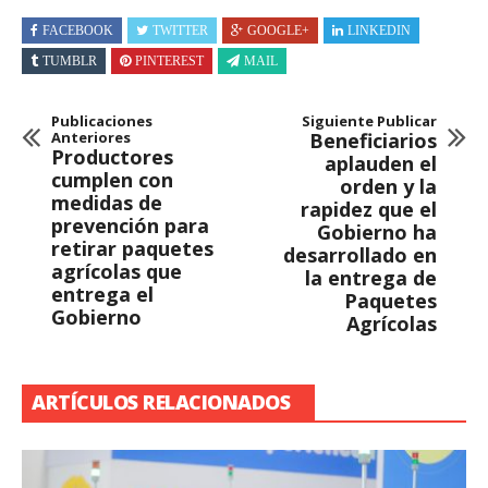
FACEBOOK
TWITTER
GOOGLE+
LINKEDIN
TUMBLR
PINTEREST
MAIL
Publicaciones
Siguiente Publicar
Anteriores
Beneficiarios
Productores
aplauden el
cumplen con
orden y la
medidas de
rapidez que el
prevención para
Gobierno ha
retirar paquetes
desarrollado en
agrícolas que
la entrega de
entrega el
Paquetes
Gobierno
Agrícolas
ARTÍCULOS RELACIONADOS