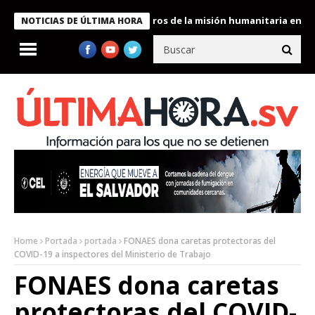
e Bukele condecora a miembros de la misión humanitaria enviada a
NOTICIAS DE ÚLTIMA HORA
Home
Portada
portada
FONAES dona caretas protectoras del
COVID-19 a inspectores del Ministerio de Trabajo
FONAES dona caretas
protectoras del COVID-