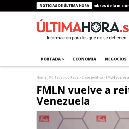
Presidente Bukele condecora a miembros de la misión hum
NOTICIAS DE ÚLTIMA HORA
PORTADA
ECONOMÍA
NEGOCIOS
Home
Portada
portada
Clase política
FMLN vuelve a
FMLN vuelve a rei
Venezuela