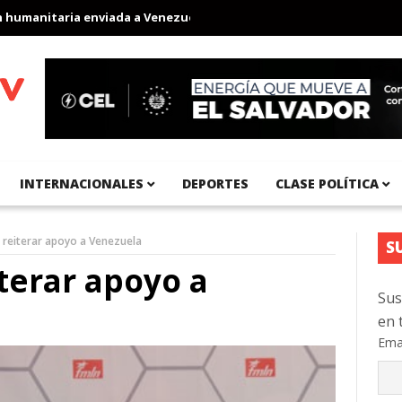
anitaria enviada a Venezuela
Aeropuerto Internacional del Pací
INTERNACIONALES
DEPORTES
CLASE POLÍTICA
 reiterar apoyo a Venezuela
S
terar apoyo a
Sus
en 
Ema