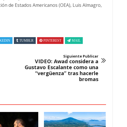
ación de Estados Americanos (OEA), Luis Almagro,
KEDIN
TUMBLR
PINTEREST
MAIL
Siguiente Publicar
VIDEO: Awad considera a
Gustavo Escalante como una
“vergüenza” tras hacerle
bromas