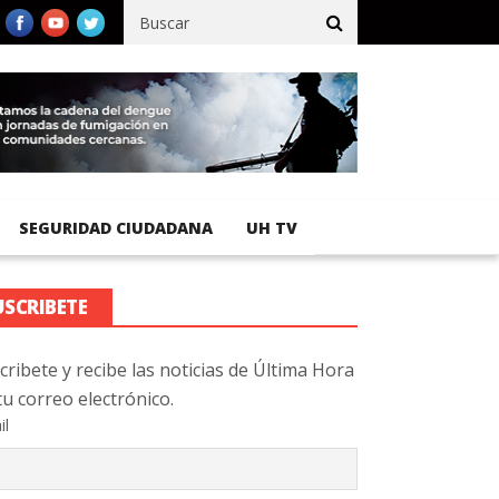
fico registra 92 % de avance en obras de terracería
Aeropuerto I
SEGURIDAD CIUDADANA
UH TV
USCRIBETE
cribete y recibe las noticias de Última Hora
tu correo electrónico.
il