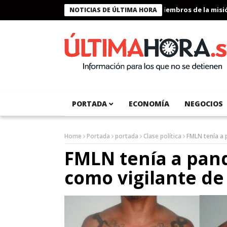
Presidente Bukele condecora a miembros de la misión h
NOTICIAS DE ÚLTIMA HORA
PORTADA
ECONOMÍA
NEGOCIOS
Home
Portada
portada
Clase política
FMLN tenía a 
FMLN tenía a pand
como vigilante de