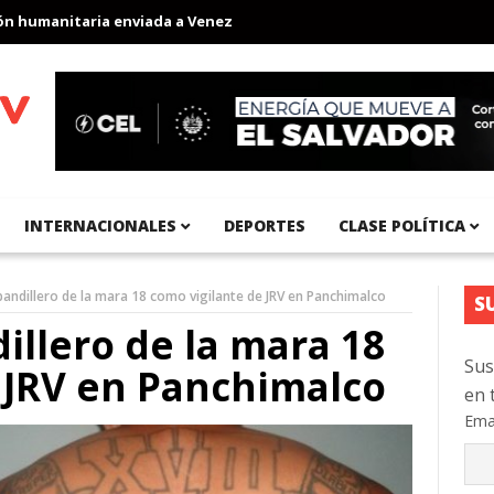
umanitaria enviada a Venezuela
Aeropuerto Internacional del Pa
INTERNACIONALES
DEPORTES
CLASE POLÍTICA
pandillero de la mara 18 como vigilante de JRV en Panchimalco
S
illero de la mara 18
Sus
 JRV en Panchimalco
en 
Ema