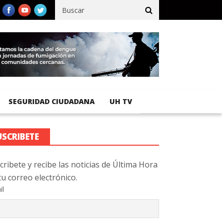
cífico registra 92 % de avance en obras de terracería
Aeropuerto
SEGURIDAD CIUDADANA
UH TV
USCRIBETE
cribete y recibe las noticias de Última Hora
tu correo electrónico.
il