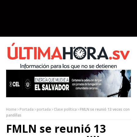
Home
Portada
portada
Clase política
FMLN se reunió 13 veces con
pandillas
FMLN se reunió 13