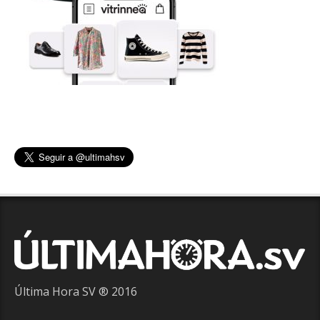
Última Hora SV ® 2016