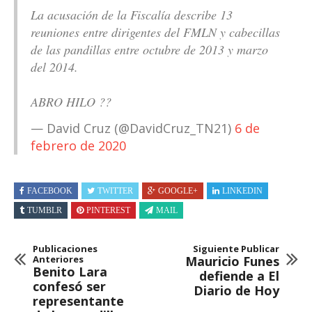
La acusación de la Fiscalía describe 13
reuniones entre dirigentes del FMLN y cabecillas
de las pandillas entre octubre de 2013 y marzo
del 2014.
ABRO HILO ??
— David Cruz (@DavidCruz_TN21)
6 de
febrero de 2020
FACEBOOK
TWITTER
GOOGLE+
LINKEDIN
TUMBLR
PINTEREST
MAIL
Publicaciones
Siguiente Publicar
Anteriores
Mauricio Funes
Benito Lara
defiende a El
confesó ser
Diario de Hoy
representante