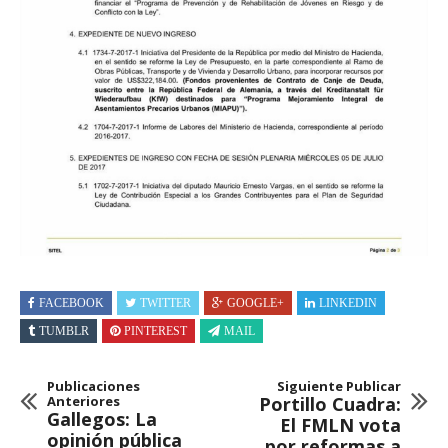
FACEBOOK
TWITTER
GOOGLE+
LINKEDIN
TUMBLR
PINTEREST
MAIL
Publicaciones
Siguiente Publicar
Anteriores
Portillo Cuadra:
Gallegos: La
El FMLN vota
opinión pública
por reformas a