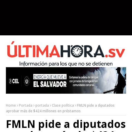
Home
Portada
portada
Clase política
FMLN pide a diputados
aprobar más de $424 millones en préstamos
FMLN pide a diputados