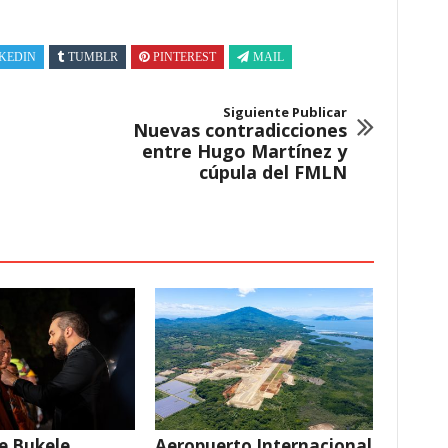
KEDIN
TUMBLR
PINTEREST
MAIL
Siguiente Publicar
Nuevas contradicciones
entre Hugo Martínez y
cúpula del FMLN
e Bukele
Aeropuerto Internacional