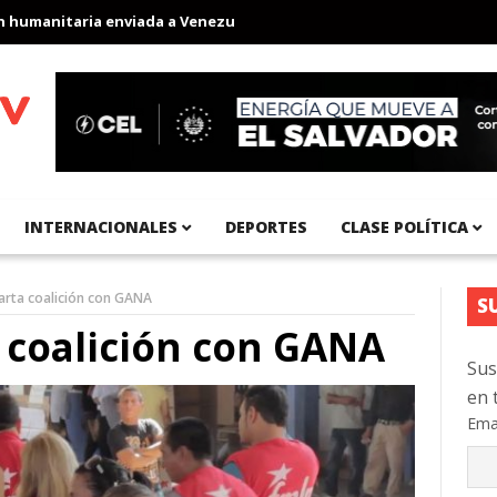
anitaria enviada a Venezuela
Aeropuerto Internacional del Pací
INTERNACIONALES
DEPORTES
CLASE POLÍTICA
arta coalición con GANA
S
 coalición con GANA
Sus
en 
Ema