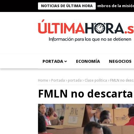
Presidente Bukele condecora a miembros de la misión hum
NOTICIAS DE ÚLTIMA HORA
PORTADA
ECONOMÍA
NEGOCIOS
Home
Portada
portada
Clase política
FMLN no desc
FMLN no descarta