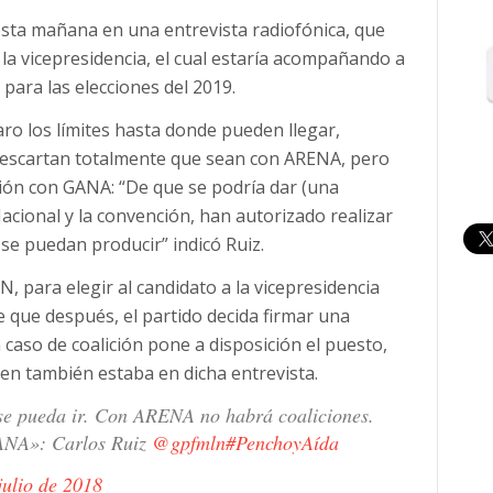
esta mañana en una entrevista radiofónica, que
a la vicepresidencia, el cual estaría acompañando a
ara las elecciones del 2019.
aro los límites hasta donde pueden llegar,
 descartan totalmente que sean con ARENA, pero
ción con GANA: “De que se podría dar (una
Nacional y la convención, han autorizado realizar
 se puedan producir” indicó Ruiz.
N, para elegir al candidato a la vicepresidencia
e que después, el partido decida firmar una
n caso de coalición pone a disposición el puesto,
ien también estaba en dicha entrevista.
se pueda ir. Con ARENA no habrá coaliciones.
GANA»: Carlos Ruiz
@gpfmln
#PenchoyAída
julio de 2018