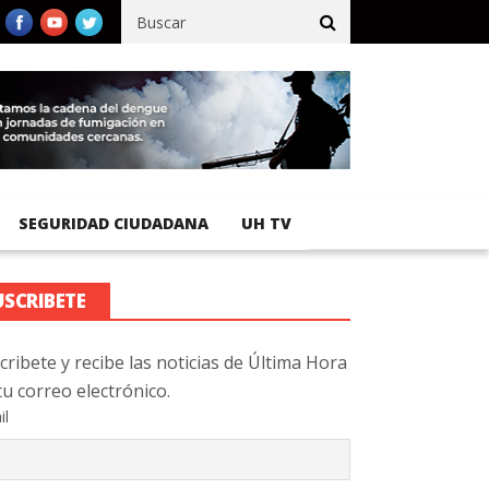
fico registra 92 % de avance en obras de terracería
Aeropuerto 
SEGURIDAD CIUDADANA
UH TV
USCRIBETE
cribete y recibe las noticias de Última Hora
tu correo electrónico.
il